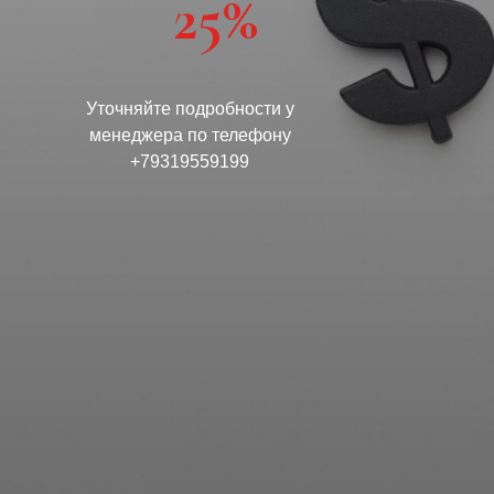
25%
Уточняйте подробности у
менеджера по телефону
+79319559199