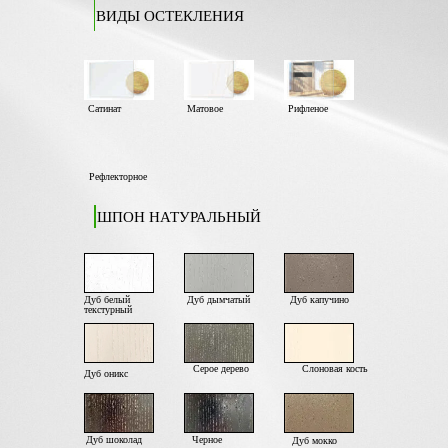
ВИДЫ ОСТЕКЛЕНИЯ
Сатинат
Матовое
Рифленое
Рефлекторное
ШПОН НАТУРАЛЬНЫЙ
Дуб белый
Дуб дымчатый
Дуб капучино
текстурный
Серое дерево
Слоновая кость
Дуб оникс
Дуб шоколад
Черное
Дуб мокко