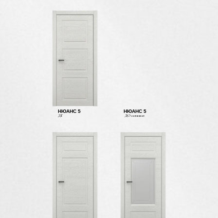
НЮАНС 5
НЮАНС 5
ДГ
ДО сатинат