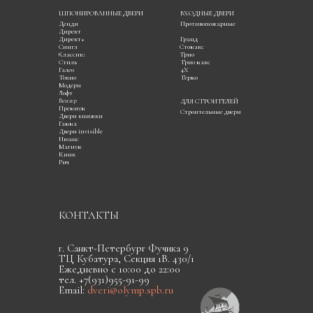
ШПОНИРОВАННЫЕ ДВЕРИ
ВХОДНЫЕ ДВЕРИ
Денди
Противопожарные
Директ
Директ+
Гранд
Сингл
Стомакс
Классика
Трио
Стиль
Трио макс
Галео
4Х
Токио
Термо
Модерн
Лофт
Венир
ДЛЯ СТРОИТЕЛЕЙ
Премиум
Строительные двери
Двери книжки
Гамма
Двери invisible
Нюанс
Магнум
Кинк
Рич
КОНТАКТЫ
г. Санкт-Петербург Фучика 9
ТЦ Кубатура, Секция 1В. 430/1
Ежедневно с 10:00 до 22:00
тел. +7(931)955-91-99
Email:
dveri@olymp.spb.ru