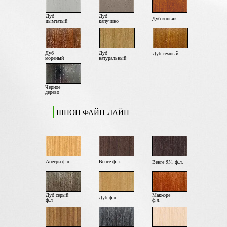
Дуб
Дуб
Дуб коньяк
дымчатый
капучино
Дуб
Дуб
Дуб темный
мореный
натуральный
Черное
дерево
ШПОН ФАЙН-ЛАЙН
Анегри ф.л.
Венге ф.л.
Венге 531 ф.л.
Дуб серый
Маккоре
Дуб ф.л.
ф.л
ф.л.