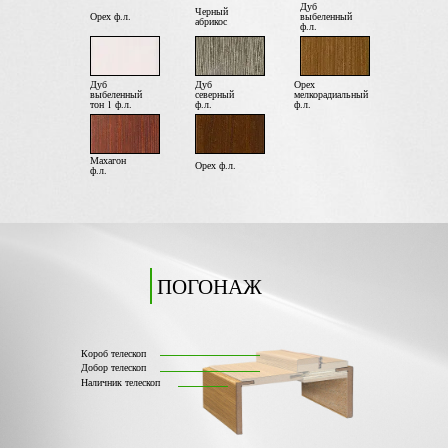
Дуб
Черный
Орех ф.л.
выбеленный
абрикос
ф.л.
Дуб
Дуб
Орех
выбеленный
северный
мелкорадиальный
тон 1 ф.л.
ф.л.
ф.л.
Махагон
Орех ф.л.
ф.л.
ПОГОНАЖ
Короб телескоп
Добор телескоп
Наличник телескоп