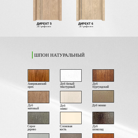
ДИРЕКТ 5
ДИРЕКТ 6
ДО рифленое
ДО рифленое
ШПОН НАТУРАЛЬНЫЙ
Американский
Дуб белый
Дуб
орех
текстурный
бургундский
Дуб
Дуб мокко
Дуб
матовый
оникс
Серое
Слоновая
Дуб
дерево
кость
шоколад