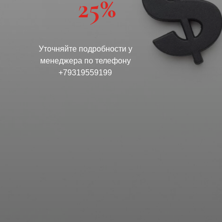
25%
Уточняйте подробности у
менеджера по телефону
+79319559199