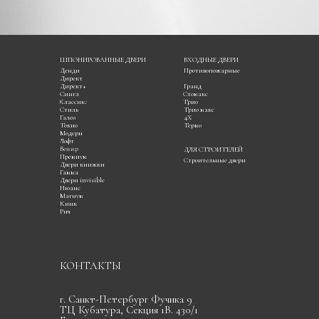
ШПОНИРОВАННЫЕ ДВЕРИ
ВХОДНЫЕ ДВЕРИ
Денди
Противопожарные
Директ
Директ+
Гранд
Сингл
Стомакс
Классика
Трио
Стиль
Трио макс
Галео
4Х
Токио
Термо
Модерн
Лофт
Венир
ДЛЯ СТРОИТЕЛЕЙ
Премиум
Строительные двери
Двери книжки
Гамма
Двери invisible
Нюанс
Магнум
Кинк
Рич
КОНТАКТЫ
г. Санкт-Петербург Фучика 9
ТЦ Кубатура, Секция 1В. 430/1